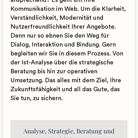
ansprechend? Es geht um Ihre
Kommunikation im Web. Um die Klarheit,
Verständlichkeit, Modernität und
Strategische und inhaltliche Analyse von
Nutzerfreundlichkeit Ihrer Angebote.
Websites, Kommunikationsmitteln und
Denn nur so ebnen Sie den Weg für
Frameworks
Positionierungsstrategie mit
Dialog, Interaktion und Bindung. Gern
Neuromarketing‐Modellen
begleiten wir Sie in diesem Prozess. Von
Contentstrategien
der Ist-Analyse über die strategische
Diversity‐Strategien und ‐Management
Beratung im Hinblick auf Marketing,
Beratung bis hin zur operativen
Branding, Positionierung, Zieldefinition und
Umsetzung. Das alles mit dem Ziel, Ihre
Kundensegmentierung
Projekt‐Planung, ‐Entwicklung und
Zukunftsfähigkeit und all das Gute, das
‐Steuerung
Sie tun, zu sichern.
Analyse, Strategie, Beratung und