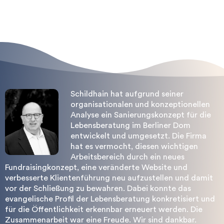
Wort für uns einlegen.
Schildhain hat aufgrund seiner
organisationalen und konzeptionellen
Analyse ein Sanierungskonzept für die
Lebensberatung im Berliner Dom
entwickelt und umgesetzt. Die Firma
hat es vermocht, diesen wichtigen
Arbeitsbereich durch ein neues
Fundraisingkonzept, eine veränderte Website und
verbesserte Klientenführung neu aufzustellen und damit
vor der Schließung zu bewahren. Dabei konnte das
evangelische Profil der Lebensberatung konkretisiert und
für die Öffentlichkeit erkennbar erneuert werden. Die
Zusammenarbeit war eine Freude. Wir sind dankbar.