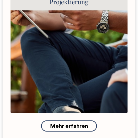
Projektierung
Website-Konzeption (UX-Konzeption,
Informationsarchitektur)
Website-Texte
Web-Design (UX-Design, Grafikdesign)
Brand-Design: Corporate-Design und Logo-
Design
Brand-Storytelling
Slogans, Hashtags, Claims
Entwicklung digitaler Prototypen
Programmierung (IT)
Hosting
Mehr erfahren